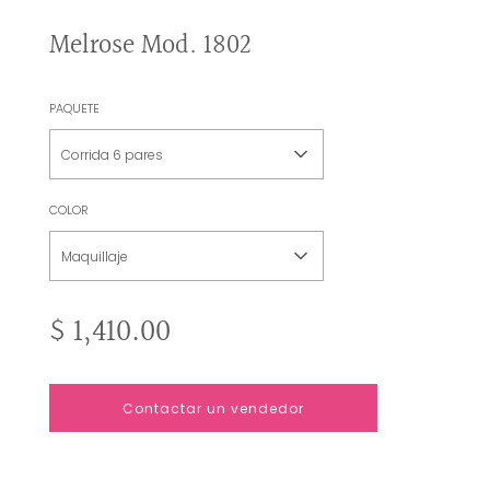
Melrose Mod. 1802
PAQUETE
Corrida 6 pares
COLOR
Maquillaje
Precio
Precio
$ 1,410.00
de
habitual
oferta
C
Contactar un vendedor
a
r
g
a